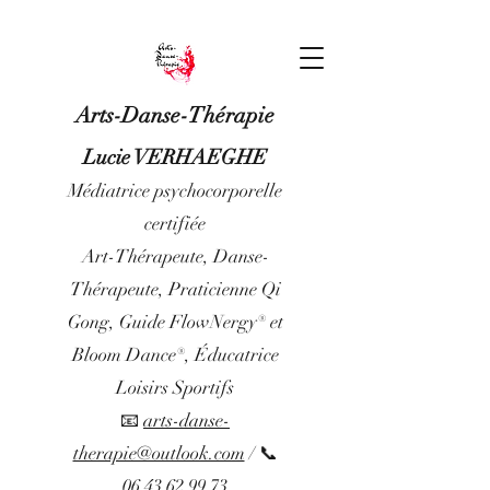
Arts-Danse-Thérapie
Lucie VERHAEGHE
Médiatrice psychocorporelle
certifiée
Art-Thérapeute, Danse-
Thérapeute, Praticienne Qi
Gong, Guide FlowNergy® et
Bloom Dance®, Éducatrice
Loisirs Sportifs
📧
arts-danse-
therapie@outlook.com
/ 📞
06 43 62 99 73