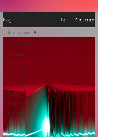
Blog
S'inscrire
Tous les posts
Tous les posts
Actualités
Etudes et
recherches
scientifiques
Ouvrages
Playlists
Portraits
A la Une