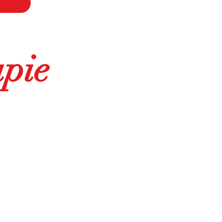
pie
 sont pas libres de
Danse-Therapie