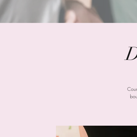
D
Cour
bou