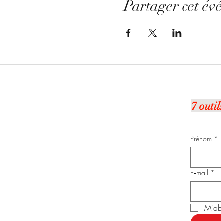
Partager cet év
7 outi
Prénom
*
E‑mail
*
M'abo