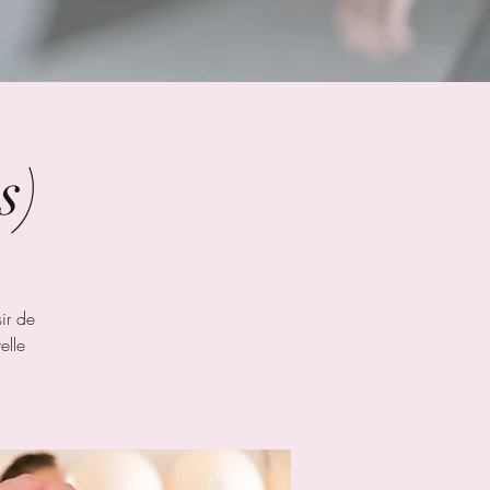
s)
ir de
elle