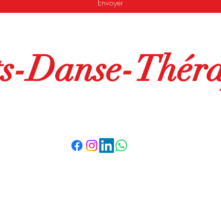
Envoyer
ts-Danse-Théra
arts-danse-therapie@outlook.com
06 43 62 99 73
s. Photos et textes sont l’œuvre de l'auteur ou de ses partenaires et ne
droits.
tion est interdite sans l'accord explicite de l'auteur. ©2020 par Arts-
Mentions légales