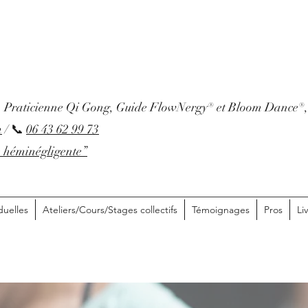
Praticienne Qi Gong, Guide FlowNergy® et Bloom Dance®, É
m
/ 📞
06 43 62 99 73
e héminégligente”
duelles
Ateliers/Cours/Stages collectifs
Témoignages
Pros
Li