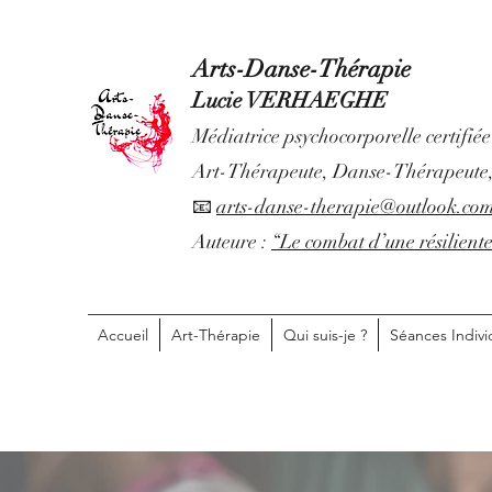
Arts-Danse-Thérapie
Lucie VERHAEGHE
Médiatrice psychocorporelle certifiée
Art-Thérapeute, Danse-Thérapeute, 
📧
arts-danse-therapie@outlook.co
Auteure :
“Le combat d’une résilient
Accueil
Art-Thérapie
Qui suis-je ?
Séances Indivi