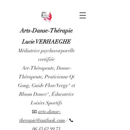
Arts-Danse-Thérapie
Lucie VERHAEGHE
Médiatrice psychocorporelle
certifiée
Art-Thérapeute, Danse-
Thérapeute, Praticienne Qi
Gong, Guide FlowNergy® et
Bloom Dance®, Éducatrice
Loisirs Sportifs
📧
arts-danse-
therapie@outlook.com
/ 📞
06 43 62 99 73