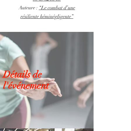
Auteure :
“Le combat d’une
résiliente héminégligente”
Détails de
l'événement