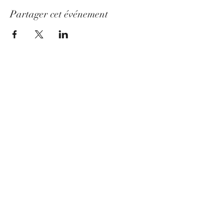
Partager cet événement
Télécharger votre E-Book gratuit
7 outils psycho-corporels pour se libérer
du stress à court-terme
Prénom
*
E‑mail
*