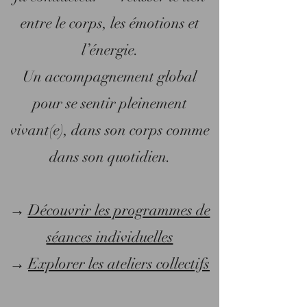
entre le corps, les émotions et
l’énergie.
Un accompagnement global
pour se sentir pleinement
vivant(e), dans son corps comme
dans son quotidien.
→
Découvrir les programmes de
séances individuelles
→
Explorer les ateliers collectifs