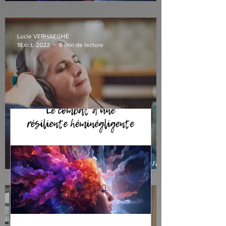
résiliente héminégligente" de L.
Verhaeghe
Lucie VERHAEGHE
18 oct. 2022
6 min de lecture
Capsules sonores de relaxation
pour un mieux-être
Lucie VERHAEGHE
14 déc. 2021
4 min de lecture