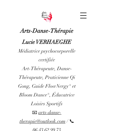
Arts-Danse-Thérapie
Lucie VERHAEGHE
Médiatrice psychocorporelle
certifiée
Art-Thérapeute, Danse-
Thérapeute, Praticienne Qi
Gong, Guide FlowNergy® et
Bloom Dance®, Éducatrice
Loisirs Sportifs
📧
arts-danse-
therapie@outlook.com
/ 📞
06 43 62 99 73