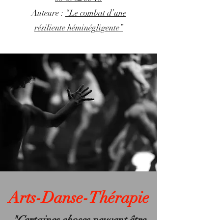
Auteure :
“Le combat d’une
résiliente héminégligente”
Arts-Danse-Thérapie
"Certaines choses peuvent être