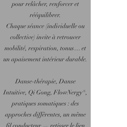
pour relâcher, renforcer et
rééquilibrer.
Chaque séance (individuelle ou
collective) invite à retrouver
mobilité, respiration, tonus… et
un apaisement intérieur durable.
Danse-thérapie, Danse
Intuitive, Qi Gong, FlowNergy®,
pratiques somatiques : des
approches différentes, un même
fil conducteur — retisser le lien