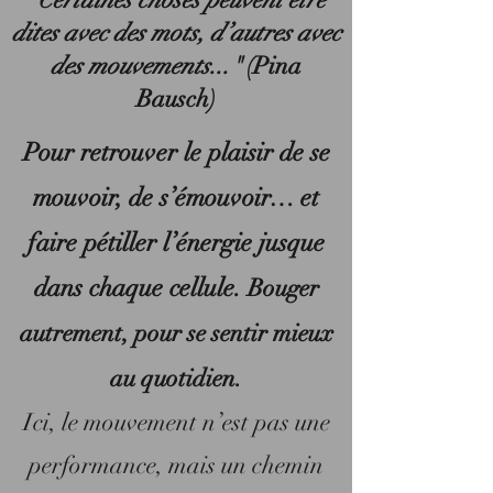
dites avec des mots, d’autres avec
des mouvements..."
(Pina
Bausch)
Pour retrouver le plaisir de se
mouvoir, de s’émouvoir… et
faire pétiller l’énergie jusque
dans chaque cellule.
Bouger
autrement, pour se sentir mieux
au quotidien.
Ici, le mouvement n’est pas une
performance, mais un chemin